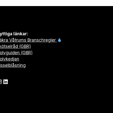
yttiga länkar:
äkra Våtrums Branschregler
kötselråd (GBR)
olvguiden (GBR)
olvkedjan
isselblåsning