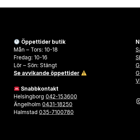
Öppettider butik
N
Mån – Tors: 10-18
S
Fredag: 10-16
S
Lör – Sön: Stängt
G
Se avvikande öppettider
G
V
Snabbkontakt
Helsingborg
042-153600
Ängelholm
0431-18250
Halmstad
035-7100780