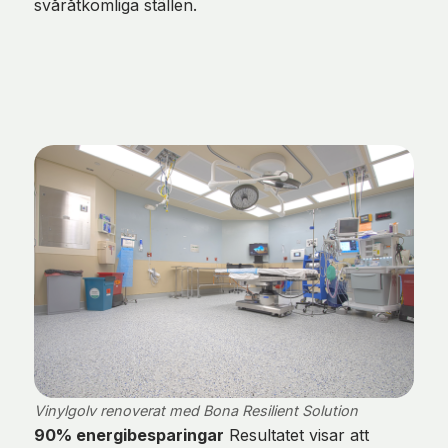
svåråtkomliga ställen.
Vinylgolv renoverat med Bona Resilient Solution
90% energibesparingar
Resultatet visar att