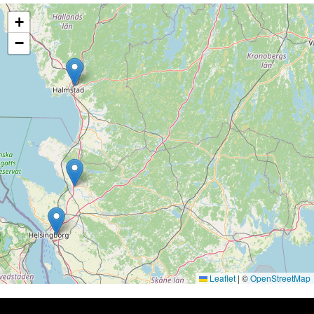
+
−
Leaflet
|
©
OpenStreetMap