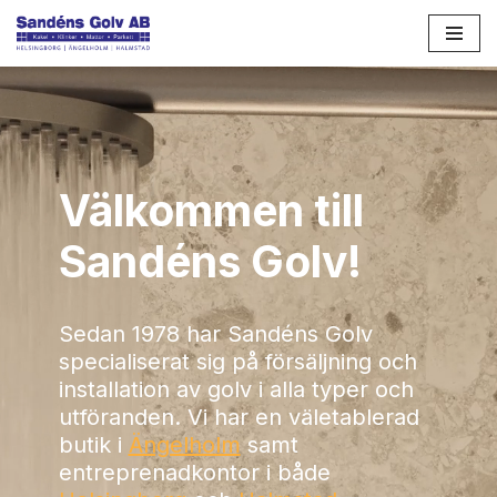
Hoppa
till
innehåll
Välkommen till
Sandéns Golv!
Sedan 1978 har Sandéns Golv
specialiserat sig på försäljning och
installation av golv i alla typer och
utföranden. Vi har en väletablerad
butik i
Ängelholm
samt
entreprenadkontor i både