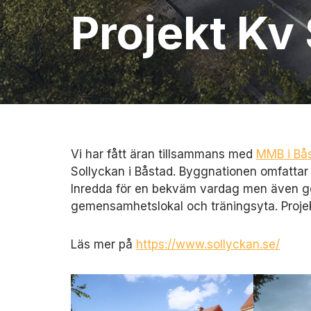
Projekt Kv
Vi har fått äran tillsammans med
MMB i Bå
Sollyckan i Båstad. Byggnationen omfattar 2
Inredda för en bekväm vardag men även ge
gemensamhetslokal och träningsyta. Proje
Läs mer på
https://www.sollyckan.se/