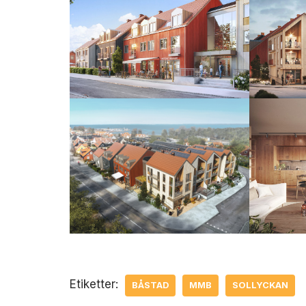
Etiketter:
BÅSTAD
MMB
SOLLYCKAN