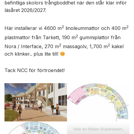
befintliga skolors trångboddhet när den står klar inför
läsåret 2026/2027.
2
2
Här installerar vi 4600 m
linoleummattor och 400 m
2
plastmattor från Tarkett, 190 m
gummiplattor från
2
2
Nora / Interface, 270 m
massagolv, 1,700 m
kakel
och klinker.. plus lite till!
Tack NCC för förtroendet!
Foto av Niklas Gustavsson,