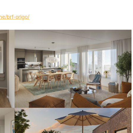
ne/brf-origo/