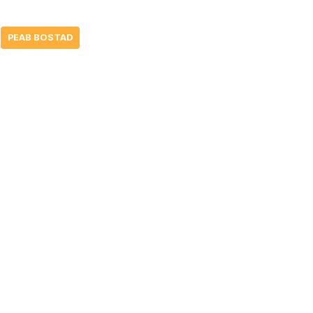
PEAB BOSTAD
Öppettider butik
N
Mån – Tors: 10-18
S
Fredag: 10-16
S
Lör – Sön: Stängt
G
Se avvikande öppettider
G